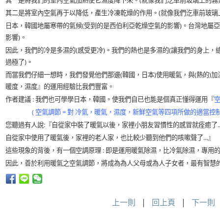
其一是將我們的室內空氣加熱使它濕度降下來。(就像我們汔車前玻璃上的霧
其二是將室內空氣再于以降低，產生冷凍乾燥的作用。(就像我們汔車前玻璃
日本，韓國地屬寒帶的氣候(受到的是西伯利亞乾燥空氣的影響)。台灣地屬
影響)。
因此，我們的冷是多濕的(感受更冷)。我們的熱也是多濕的(讓我們的身上
過極了)。
而當我們仔細一想時，我們發覺他們那邊(韓國，日本)使用暖氣，與(熱的)
暖度，濕度』的運用經驗比我們豐富。
作者建議 : 我們也可學學日本，韓國。使我們自已也能是個真正懂得運用『
( 空氣調節 = 對 冷氣，暖氣，濕度，新鮮空氣等四項所做的適當控制 
您聽過有人說:『自從家中裝了暖氣以後，家裡小朋友習慣性的感冒就痊癒了....
自從家中使用了暖氣後，家裡的老人家，也比較少聽到他們的咳嗽聲了...』
這些現象的背後，有一個空調原理 : 即是運用暖氣除濕，比冷氣除濕，專用
因此，善於利用暖氣之空氣調節，將成為為人父母或為人子女者，最有智慧
上一則
|
回上頁
|
下一則