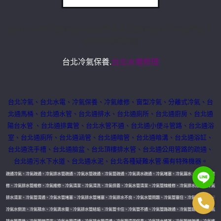
使用Line的行動條碼掃描器對準本行動條碼即可將我們加入
好友與我們聯繫
台北冷氣保養.
台北水電修理
台北冷氣
、台北水電
、冷氣保養
、冷氣維修
、窗型冷氣
、分離式冷氣
、
台
北通馬桶、
台北
通水管、
台北
通排水、
台北通
廁所、
台北通
廚房、
台北通
陽台水管 、
台北
通排糞管、
台北
水管不通、
台北
通小便斗管路、
台北通
浴
室、
台北通
廁所、
台北通
涵管、
台北通
暗管、
台北通
暗溝、
台北通
浴缸、
台北通
洗手槽、
台北通
臉盆、
台北
頂樓排水管、
台北通
公用管路的疏通、
台北通
污水下水道、
台北
通水泥、台北各種疑難水管.備有特殊機器。
疏通冷氣、冷氣疏通、冷氣排水管疏通、冷氣水管疏通、冷氣管疏通、冷氣滴水疏通、冷氣堵塞、冷氣漏水、冷氣漏水維
修、冷氣排水管維修、冷氣維修、冷氣清潔、冷氣清洗、冷氣保養、冷氣水管清潔、冷氣管線維修、冷氣排水維修、冷氣
排水清潔、冷氣管清通、冷氣水管堵塞、冷氣排水管堵塞、冷氣排水不良、冷氣水管問題、冷氣管塞住、冷氣水管破裂、
冷氣水倒流、冷氣積水、冷氣滴水聲、冷氣排水管結垢、冷氣管卡住、冷氣管不通、冷氣管路疏通、冷氣管路維修、冷氣