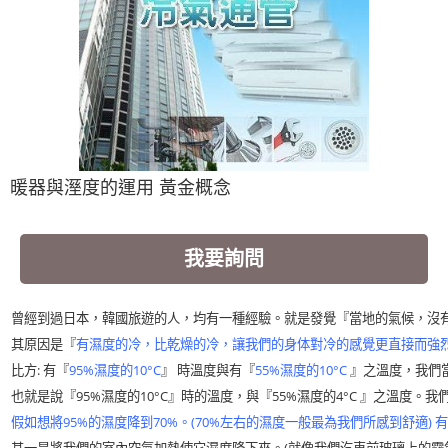
暖器與溼度的運用 黃金概念
我要詢問
曾經到過日本，韓國旅遊的人，均有一種經驗。就是發覺『當地的氣候，沒
其原因是『
有濕度的冷，比乾燥的冷，讓我們的身体對冷的感覺更直接而強
比方: 有『
95%濕度的10°C
』 時溫度與有『
55%濕度的10°C
』之溫度，我們
也就是說『95%濕度的10°C』時的溫度，與『55%濕度的4°C 』之溫度
假如想將95%的濕度降到70%。(70%左右的濕度一般最為我們所感到舒適) 有